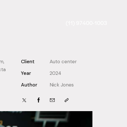
(11) 97400-1003
m,
Client
Auto center
cta
Year
2024
Author
Nick Jones