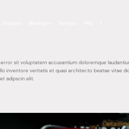
Empresa
Blindagem
Serviços
FAQ
s error sit voluptatem accusantium doloremque laudantiu
o inventore veritatis et quasi architecto beatae vitae di
t adipscin elit.