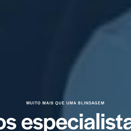
MUITO MAIS QUE UMA BLINDAGEM
o
s
e
s
p
e
c
i
a
l
i
s
t