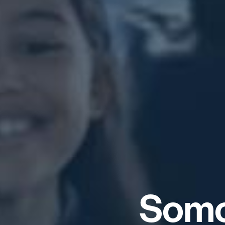
S
o
m