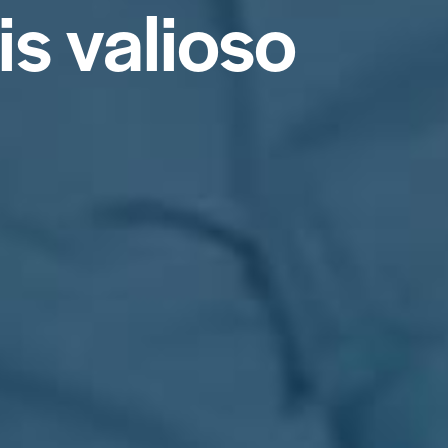
i
s
v
a
l
i
o
s
o