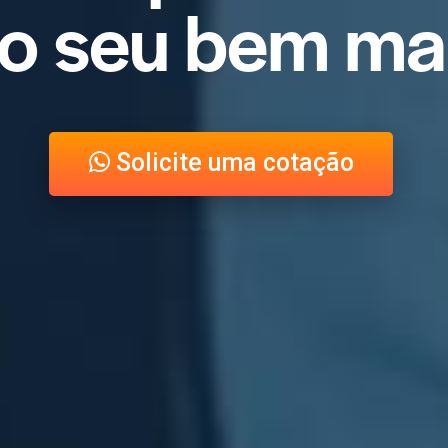
o
s
e
u
b
e
m
m
a
Solicite uma cotação