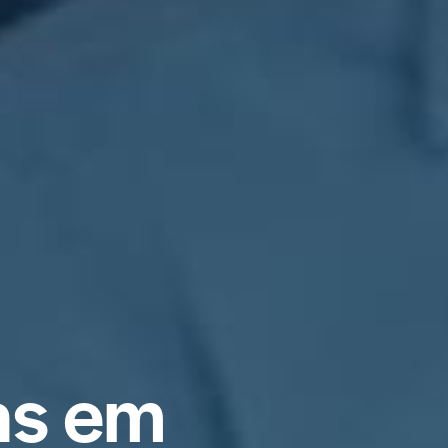
a
s
e
m