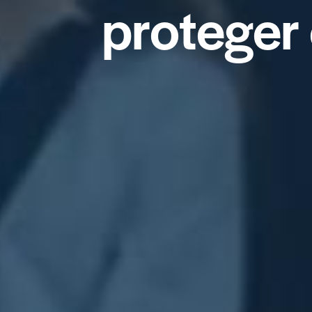
p
r
o
t
e
g
e
r